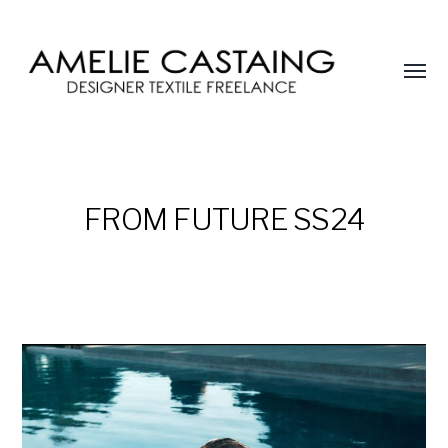
Affic
le
AMELIE
menu
CASTAING
FROM FUTURE SS24