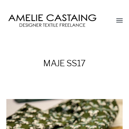
Affic
le
AMELIE
menu
CASTAING
MAJE SS17